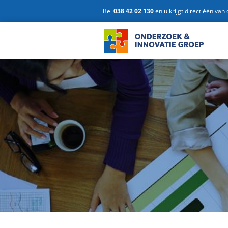
Ga
Bel
038 42 02 130
en u krijgt direct één van
naar
inhoud