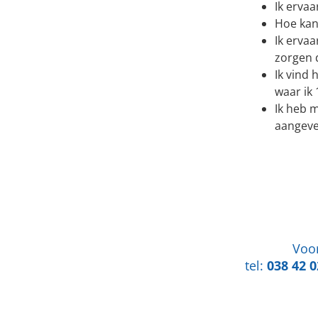
Ik ervaa
Hoe kan
Ik erva
zorgen 
Ik vind
waar ik
Ik heb 
aangeve
Voor
tel:
038 42 0