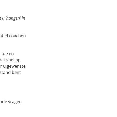
 u ‘hangen’ in
atief coachen
efde en
aat snel op
or u gewenste
estand bent
ande vragen