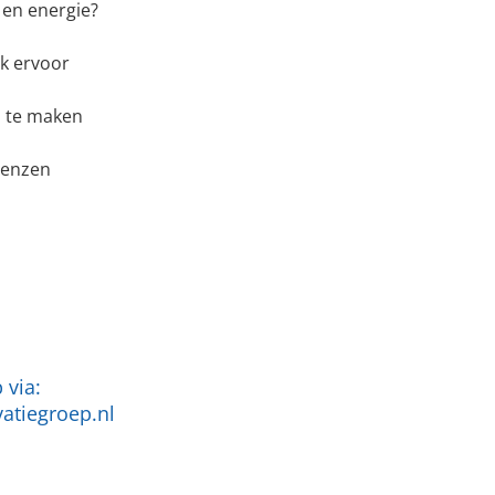
t en energie?
ik ervoor
s te maken
renzen
 via:
atiegroep.nl