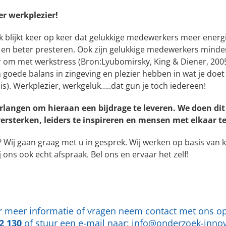
r werkplezier!
k blijkt keer op keer dat gelukkige medewerkers meer energ
 en beter presteren. Ook zijn gelukkige medewerkers minder
r om met werkstress (Bron:Lyubomirsky, King & Diener, 200
 goede balans in zingeving en plezier hebben in wat je doet 
is). Werkplezier, werkgeluk…..dat gun je toch iedereen!
erlangen om hieraan een bijdrage te leveren. We doen dit
versterken, leiders te inspireren en mensen met elkaar t
 Wij gaan graag met u in gesprek. Wij werken op basis van k
j ons ook echt afspraak. Bel ons en ervaar het zelf!
 meer informatie of vragen neem contact met ons op
2 130
of stuur een e-mail naar:
info@onderzoek-innov