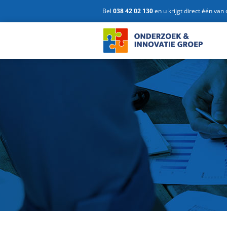
Ga
Bel
038 42 02 130
en u krijgt direct één van
naar
inhoud