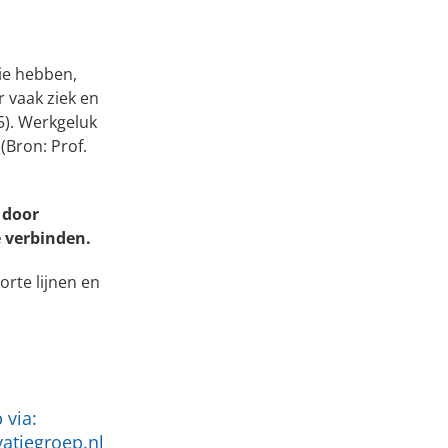
ie hebben,
 vaak ziek en
5). Werkgeluk
(Bron: Prof.
 door
e verbinden.
orte lijnen en
 via:
atiegroep.nl